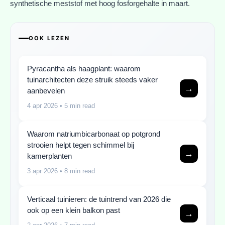
synthetische meststof met hoog fosforgehalte in maart.
OOK LEZEN
Pyracantha als haagplant: waarom
tuinarchitecten deze struik steeds vaker
→
aanbevelen
4 apr 2026
• 5 min read
Waarom natriumbicarbonaat op potgrond
strooien helpt tegen schimmel bij
→
kamerplanten
3 apr 2026
• 8 min read
Verticaal tuinieren: de tuintrend van 2026 die
ook op een klein balkon past
→