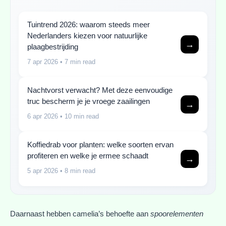
Tuintrend 2026: waarom steeds meer
Nederlanders kiezen voor natuurlijke
→
plaagbestrijding
7 apr 2026
• 7 min read
Nachtvorst verwacht? Met deze eenvoudige
truc bescherm je je vroege zaailingen
→
6 apr 2026
• 10 min read
Koffiedrab voor planten: welke soorten ervan
profiteren en welke je ermee schaadt
→
5 apr 2026
• 8 min read
Daarnaast hebben camelia’s behoefte aan
spoorelementen