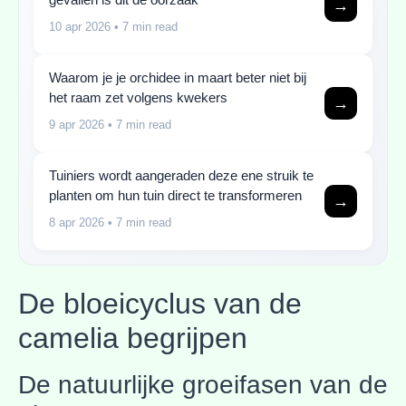
→
10 apr 2026
• 7 min read
Waarom je je orchidee in maart beter niet bij
het raam zet volgens kwekers
→
9 apr 2026
• 7 min read
Tuiniers wordt aangeraden deze ene struik te
planten om hun tuin direct te transformeren
→
8 apr 2026
• 7 min read
De bloeicyclus van de
camelia begrijpen
De natuurlijke groeifasen van de