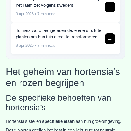
het raam zet volgens kwekers
→
9 apr 2026
• 7 min read
Tuiniers wordt aangeraden deze ene struik te
planten om hun tuin direct te transformeren
→
8 apr 2026
• 7 min read
Het geheim van hortensia’s
en rozen begrijpen
De specifieke behoeften van
hortensia’s
Hortensia’s stellen
specifieke eisen
aan hun groeiomgeving.
Deze planten gedijen het best in een licht zure tot neutrale