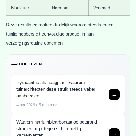
Bloeiduur
Normaal
Verlengd
Deze resultaten maken duidelijk waarom steeds meer
tuinliefhebbers dit eenvoudige product in hun
verzorgingsroutine opnemen.
OOK LEZEN
Pyracantha als haagplant: waarom
tuinarchitecten deze struik steeds vaker
→
aanbevelen
4 apr 2026
• 5 min read
Waarom natriumbicarbonaat op potgrond
strooien helpt tegen schimmel bij
→
kamerplanten