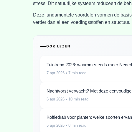
stress. Dit natuurlijke systeem reduceert de be
Deze fundamentele voordelen vormen de basis
verder dan alleen voedingsstoffen en structuur.
OOK LEZEN
Tuintrend 2026: waarom steeds meer Nederlan
7 apr 2026
• 7 min read
Nachtvorst verwacht? Met deze eenvoudige t
6 apr 2026
• 10 min read
Koffiedrab voor planten: welke soorten erva
5 apr 2026
• 8 min read