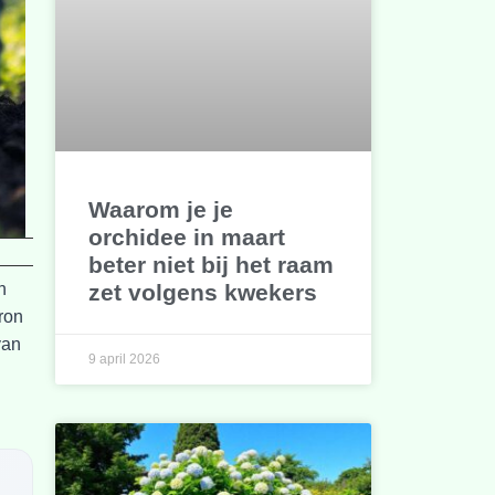
Waarom je je
orchidee in maart
beter niet bij het raam
zet volgens kwekers
n
ron
van
9 april 2026