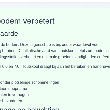
odem verbetert
waarde
 de bodem. Deze eigenschap is bijzonder waardevol voor
g hebben. De alkalische aard van houtskool helpt zure bodems 
ingsstoffen verbetert en optimale groeiomstandigheden creëert
 6,0 en 7,0. Houtskool draagt bij aan het bereiken en handhav
 zonder plotselinge schommelingen
utriëntenopname
alen te verhogen
te bevorderen
inage en beluchting