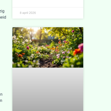
zig
8 april 2026
heid
in
en