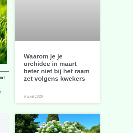
Waarom je je
orchidee in maart
beter niet bij het raam
zet volgens kwekers
uid
e
9 april 2026