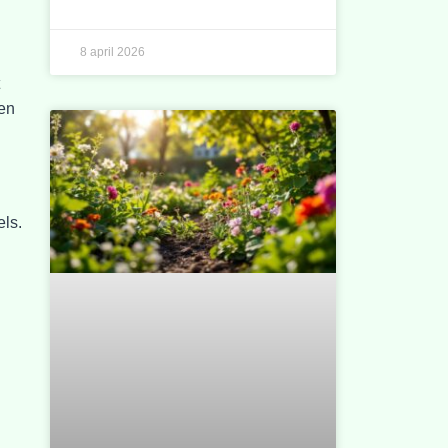
8 april 2026
 en
els.