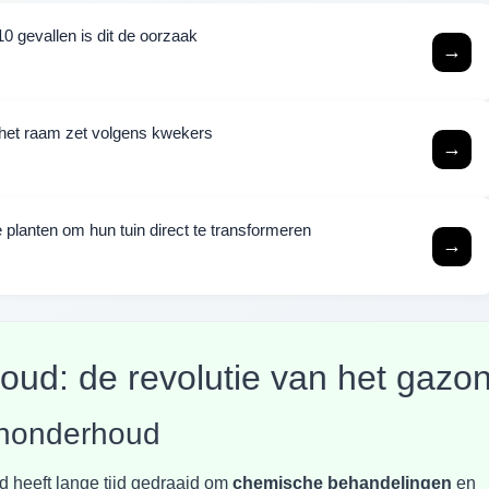
0 gevallen is dit de oorzaak
→
j het raam zet volgens kwekers
→
 planten om hun tuin direct te transformeren
→
oud: de revolutie van het gazo
uinonderhoud
 heeft lange tijd gedraaid om
chemische behandelingen
en