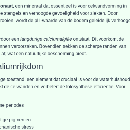
bonaat
, een mineraal dat essentieel is voor celwandvorming in
ke stengels en verhoogde gevoeligheid voor ziekten. Door
 strooien, wordt de pH-waarde van de bodem geleidelijk verhoogd
ardoor een
langdurige calciumafgifte
ontstaat. Dit voorkomt de
nnen veroorzaken. Bovendien trekken de scherpe randen van
f, wat een natuurlijke bescherming biedt.
aliumrijkdom
ge toestand, een element dat cruciaal is voor de waterhuishou
kt de celwanden en verbetert de fotosynthese-efficiëntie. Voor
rme periodes
atige pigmenten
echanische stress