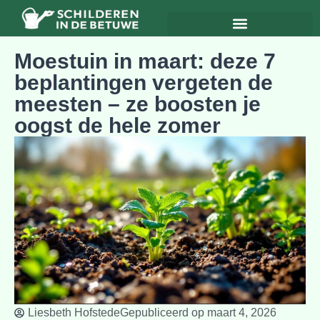
Moestuin in maart: deze 7
beplantingen vergeten de
meesten – ze boosten je
oogst de hele zomer
Liesbeth Hofstede
Gepubliceerd op
maart 4, 2026