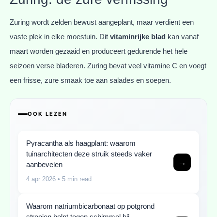
Zuring wordt zelden bewust aangeplant, maar verdient een
vaste plek in elke moestuin. Dit
vitaminrijke blad
kan vanaf
maart worden gezaaid en produceert gedurende het hele
seizoen verse bladeren. Zuring bevat veel vitamine C en voegt
een frisse, zure smaak toe aan salades en soepen.
OOK LEZEN
Pyracantha als haagplant: waarom
tuinarchitecten deze struik steeds vaker
→
aanbevelen
4 apr 2026
• 5 min read
Waarom natriumbicarbonaat op potgrond
strooien helpt tegen schimmel bij