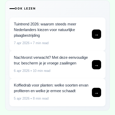
OOK LEZEN
Tuintrend 2026: waarom steeds meer
Nederlanders kiezen voor natuurlijke
→
plaagbestrijding
7 apr 2026
• 7 min read
Nachtvorst verwacht? Met deze eenvoudige
truc bescherm je je vroege zaailingen
→
6 apr 2026
• 10 min read
Koffiedrab voor planten: welke soorten ervan
profiteren en welke je ermee schaadt
→
5 apr 2026
• 8 min read