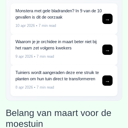
Monstera met gele bladranden? In 9 van de 10
gevallen is dit de oorzaak
→
10 apr 2026
• 7 min read
Waarom je je orchidee in maart beter niet bij
het raam zet volgens kwekers
→
9 apr 2026
• 7 min read
Tuiniers wordt aangeraden deze ene struik te
planten om hun tuin direct te transformeren
→
8 apr 2026
• 7 min read
Belang van maart voor de
moestuin