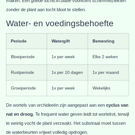
maken. Een
goede luchtcirculatie
voorkomt schimmelziekten
zonder de plant aan tocht bloot te stellen.
Water- en voedingsbehoefte
Periode
Watergift
Bemesting
Bloeiperiode
1x per week
Elke 2 weken
Rustperiode
1x per 10 dagen
1x per maand
Groeiperiode
1x per week
Wekelijks
De wortels van orchideeën zijn aangepast aan een
cyclus van
nat en droog
. Te frequent water geven leidt tot wortelrot, terwijl
te weinig vocht de plant verzwakt. Het substraat moet tussen
de waterbeurten vrijwel volledig opdrogen.