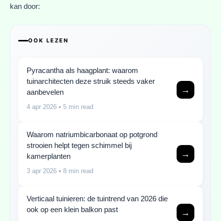
kan door:
OOK LEZEN
Pyracantha als haagplant: waarom
tuinarchitecten deze struik steeds vaker
→
aanbevelen
4 apr 2026
• 5 min read
Waarom natriumbicarbonaat op potgrond
strooien helpt tegen schimmel bij
→
kamerplanten
3 apr 2026
• 8 min read
Verticaal tuinieren: de tuintrend van 2026 die
ook op een klein balkon past
→