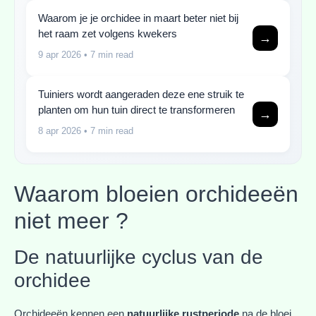
Waarom je je orchidee in maart beter niet bij
het raam zet volgens kwekers
→
9 apr 2026
• 7 min read
Tuiniers wordt aangeraden deze ene struik te
planten om hun tuin direct te transformeren
→
8 apr 2026
• 7 min read
Waarom bloeien orchideeën
niet meer ?
De natuurlijke cyclus van de
orchidee
Orchideeën kennen een
natuurlijke rustperiode
na de bloei.