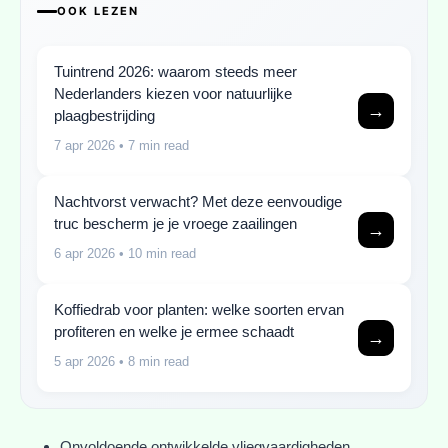
OOK LEZEN
Tuintrend 2026: waarom steeds meer
Nederlanders kiezen voor natuurlijke
→
plaagbestrijding
7 apr 2026
• 7 min read
Nachtvorst verwacht? Met deze eenvoudige
truc bescherm je je vroege zaailingen
→
6 apr 2026
• 10 min read
Koffiedrab voor planten: welke soorten ervan
profiteren en welke je ermee schaadt
→
5 apr 2026
• 8 min read
Onvoldoende ontwikkelde vliegvaardigheden