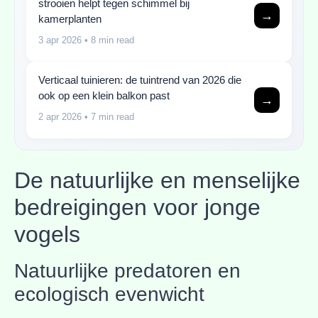
strooien helpt tegen schimmel bij
→
kamerplanten
3 apr 2026
• 8 min read
Verticaal tuinieren: de tuintrend van 2026 die
ook op een klein balkon past
→
2 apr 2026
• 7 min read
De natuurlijke en menselijke
bedreigingen voor jonge
vogels
Natuurlijke predatoren en
ecologisch evenwicht