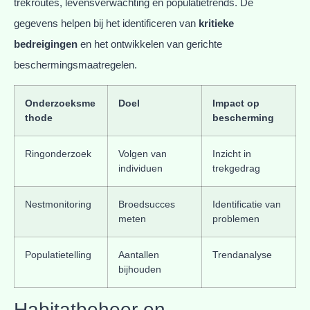
trekroutes, levensverwachting en populatietrends. De
gegevens helpen bij het identificeren van
kritieke
bedreigingen
en het ontwikkelen van gerichte
beschermingsmaatregelen.
Onderzoeksme
Doel
Impact op
thode
bescherming
Ringonderzoek
Volgen van
Inzicht in
individuen
trekgedrag
Nestmonitoring
Broedsucces
Identificatie van
meten
problemen
Populatietelling
Aantallen
Trendanalyse
bijhouden
Habitatbeheer en