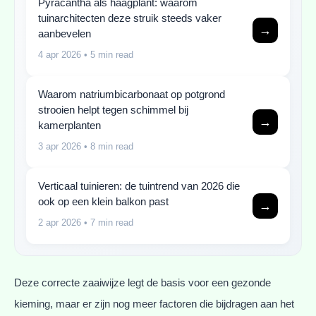
Pyracantha als haagplant: waarom
tuinarchitecten deze struik steeds vaker
→
aanbevelen
4 apr 2026
• 5 min read
Waarom natriumbicarbonaat op potgrond
strooien helpt tegen schimmel bij
→
kamerplanten
3 apr 2026
• 8 min read
Verticaal tuinieren: de tuintrend van 2026 die
ook op een klein balkon past
→
2 apr 2026
• 7 min read
Deze correcte zaaiwijze legt de basis voor een gezonde
kieming, maar er zijn nog meer factoren die bijdragen aan het