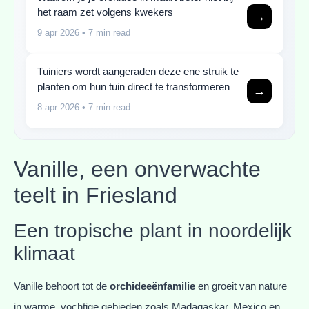
het raam zet volgens kwekers
→
9 apr 2026
• 7 min read
Tuiniers wordt aangeraden deze ene struik te
planten om hun tuin direct te transformeren
→
8 apr 2026
• 7 min read
Vanille, een onverwachte
teelt in Friesland
Een tropische plant in noordelijk
klimaat
Vanille behoort tot de
orchideeënfamilie
en groeit van nature
in warme, vochtige gebieden zoals Madagaskar, Mexico en