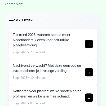
kenmerken:
OOK LEZEN
Tuintrend 2026: waarom steeds meer
Nederlanders kiezen voor natuurlijke
→
plaagbestrijding
7 apr 2026
• 7 min read
Nachtvorst verwacht? Met deze eenvoudige
truc bescherm je je vroege zaailingen
→
6 apr 2026
• 10 min read
Koffiedrab voor planten: welke soorten ervan
profiteren en welke je ermee schaadt
→
5 apr 2026
• 8 min read