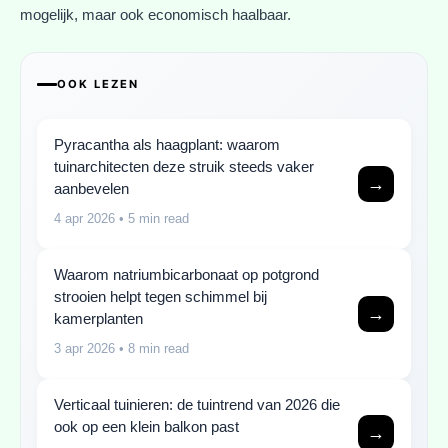
mogelijk, maar ook economisch haalbaar.
OOK LEZEN
Pyracantha als haagplant: waarom
tuinarchitecten deze struik steeds vaker
→
aanbevelen
4 apr 2026
• 5 min read
Waarom natriumbicarbonaat op potgrond
strooien helpt tegen schimmel bij
→
kamerplanten
3 apr 2026
• 8 min read
Verticaal tuinieren: de tuintrend van 2026 die
ook op een klein balkon past
→