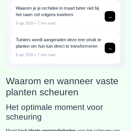
Waarom je je orchidee in maart beter niet bij
het raam zet volgens kwekers
→
9 apr 2026
• 7 min read
Tuiniers wordt aangeraden deze ene struik te
planten om hun tuin direct te transformeren
→
8 apr 2026
• 7 min read
Waarom en wanneer vaste
planten scheuren
Het optimale moment voor
scheuring
Maart biedt
ideale omstandigheden
voor het scheuren van