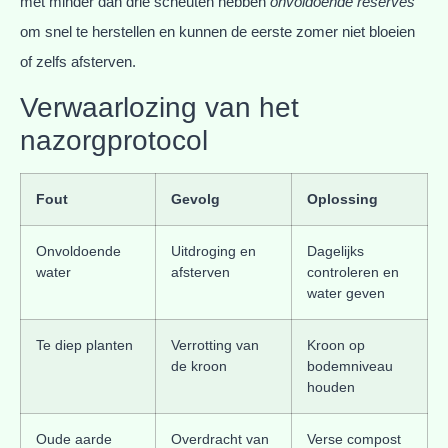
met minder dan drie scheuten hebben
onvoldoende reserves
om snel te herstellen en kunnen de eerste zomer niet bloeien
of zelfs afsterven.
Verwaarlozing van het
nazorgprotocol
Fout
Gevolg
Oplossing
Onvoldoende
Uitdroging en
Dagelijks
water
afsterven
controleren en
water geven
Te diep planten
Verrotting van
Kroon op
de kroon
bodemniveau
houden
Oude aarde
Overdracht van
Verse compost