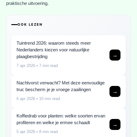
praktische uitvoering.
OOK LEZEN
Tuintrend 2026: waarom steeds meer
Nederlanders kiezen voor natuurlijke
→
plaagbestrijding
7 apr 2026
• 7 min read
Nachtvorst verwacht? Met deze eenvoudige
truc bescherm je je vroege zaailingen
→
6 apr 2026
• 10 min read
Koffiedrab voor planten: welke soorten ervan
profiteren en welke je ermee schaadt
→
5 apr 2026
• 8 min read