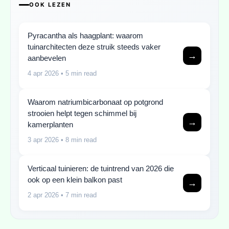
OOK LEZEN
Pyracantha als haagplant: waarom
tuinarchitecten deze struik steeds vaker
→
aanbevelen
4 apr 2026
• 5 min read
Waarom natriumbicarbonaat op potgrond
strooien helpt tegen schimmel bij
→
kamerplanten
3 apr 2026
• 8 min read
Verticaal tuinieren: de tuintrend van 2026 die
ook op een klein balkon past
→
2 apr 2026
• 7 min read