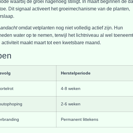
iode waarbij de groei nagenoeg stilligt. In maart beginnen de d
 toe. Dit signaal activeert het groeimechanisme van de planten,
rslaap.
aandacht
omdat vetplanten nog niet volledig actief zijn. Hun
heden water op te nemen, terwijl het lichtniveau al wel toeneemt
activiteit maakt maart tot een kwetsbare maand.
jpen
evolg
Herstelperiode
rtelrot
4-8 weken
outophoping
2-6 weken
erbranding
Permanent littekens