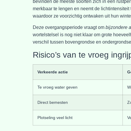
bevinden de meeste soorten zich in een rustper
merkbaar te lengen en neemt de lichtintensiteit
waardoor ze voorzichtig ontwaken uit hun winte
Deze overgangsperiode vraagt om
bijzondere 
wortelstelsel is nog niet klaar om grote hoeveel
verschil tussen bovengrondse en ondergrondse 
Risico’s van te vroeg ingri
Verkeerde actie
G
Te vroeg water geven
Wo
Direct bemesten
Z
Plotseling veel licht
V