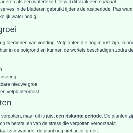
deren als een watertekort, terwijl dit vaak een
normaal
reserves in de bladeren gebruikt tijdens de rustperiode. Pas wan
elijk water nodig.
groei
eg toedienen van voeding. Vetplanten die nog in rust zijn, kunn
chter in de potgrond en kunnen de wortels beschadigen zodra d
n
dosering
tbare nieuwe groei
- en vetplantenmest
tten
verpotten, maar dit is juist
een riskante periode
. De planten zi
 te herstellen van de stress die verpotten veroorzaakt.
aal zijn wanneer de plant nog niet actief groeit.